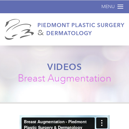
MENU
Inicio
Acerca de
Cirugía plástica
No Quirúrgicos
VIDEOS
Dermatología
Breast Augmentation
Antes y Despu
Especiales
Contáctenos