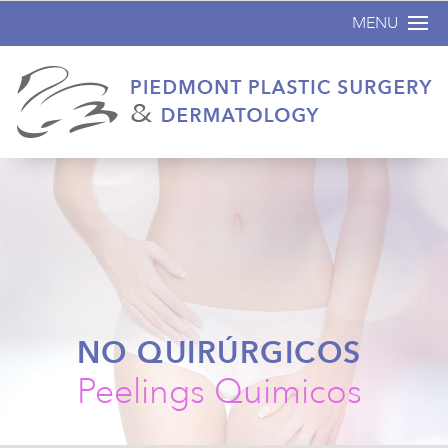
MENU
Inicio
Acerca de
Cirugía plástica
No Quirúrgicos
Dermatología
Antes y Despu
Especiales
NO QUIRÚRGICOS
Contáctenos
Peelings Quimicos