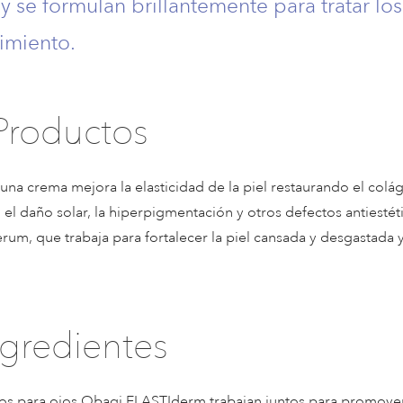
 se formulan brillantemente para tratar los
cimiento.
Productos
na crema mejora la elasticidad de la piel restaurando el colá
 el daño solar, la hiperpigmentación y otros defectos antiestét
um, que trabaja para fortalecer la piel cansada y desgastada 
ngredientes
ctos para ojos Obagi ELASTIderm trabajan juntos para promove