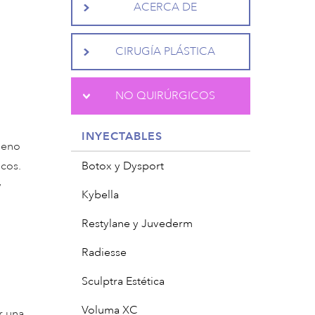
ACERCA DE
CIRUGÍA PLÁSTICA
NO QUIRÚRGICOS
INYECTABLES
geno
icos.
Botox y Dysport
y
Kybella
Restylane y Juvederm
Radiesse
Sculptra Estética
Voluma XC
r una