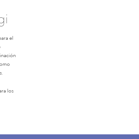
gi
ara el
e
inación
 como
s.
ara los