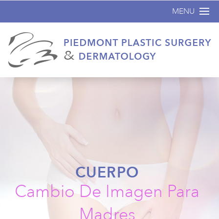
MENU
Inicio
Acerca de
Cirugía plástica
No Quirúrgicos
Dermatología
Antes y Despu
Especiales
CUERPO
Contáctenos
Cambio De Imagen Para
Madres