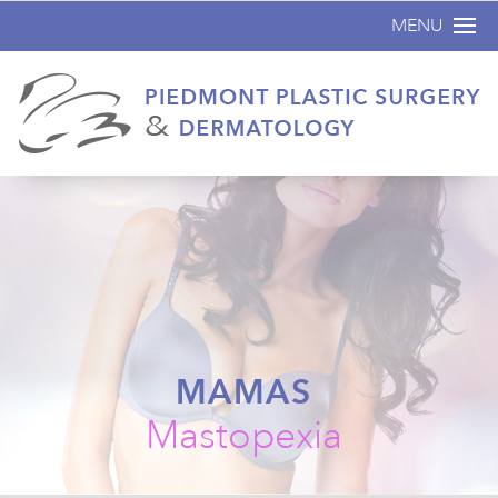
MENU
Inicio
Acerca de
Cirugía plástica
No Quirúrgicos
Dermatología
Antes y Despu
Especiales
MAMAS
Contáctenos
Mastopexia