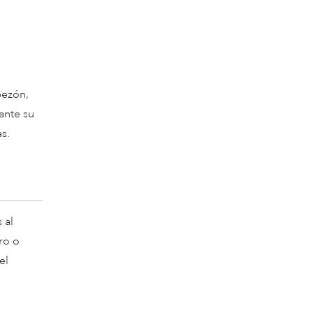
pezón,
rante su
s.
 al
ro o
el