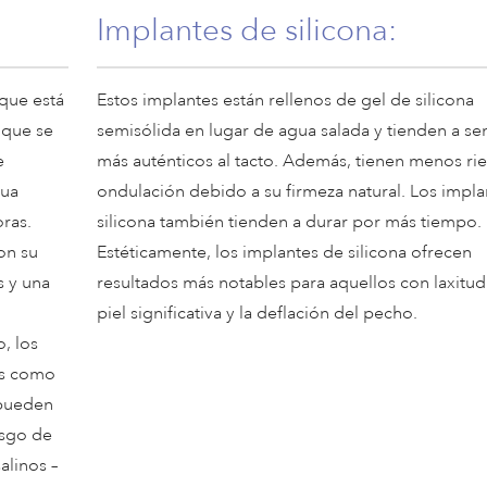
Implantes de silicona:
 que está
Estos implantes están rellenos de gel de silicona
 que se
semisólida en lugar de agua salada y tienden a sen
e
más auténticos al tacto. Además, tienen menos ri
gua
ondulación debido a su firmeza natural. Los impl
ras.
silicona también tienden a durar por más tiempo.
on su
Estéticamente, los implantes de silicona ofrecen
s y una
resultados más notables para aquellos con laxitud
piel significativa y la deflación del pecho.
, los
es como
 pueden
esgo de
alinos –