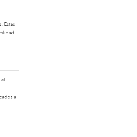
s. Estas
cilidad
 el
a
ocados a