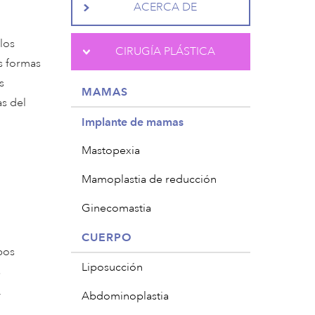
ACERCA DE
los
CIRUGÍA PLÁSTICA
s formas
s
MAMAS
as del
Implante de mamas
Mastopexia
Mamoplastia de reducción
Ginecomastia
CUERPO
bos
Liposucción
s
.
Abdominoplastia