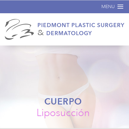
MENU
Inicio
Acerca de
Cirugía plástica
No Quirúrgicos
Dermatología
Antes y Despu
Especiales
CUERPO
Contáctenos
Liposucción