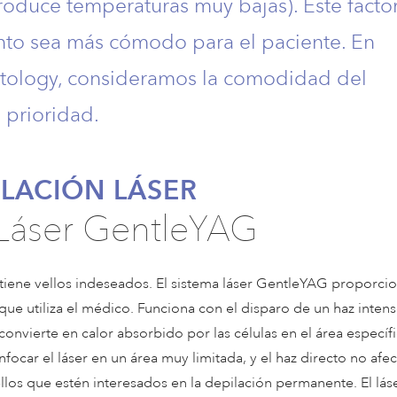
roduce temperaturas muy bajas). Este facto
ento sea más cómodo para el paciente. En
atology, consideramos la comodidad del
 prioridad.
ILACIÓN LÁSER
Láser GentleYAG
iene vellos indeseados. El sistema láser GentleYAG proporci
que utiliza el médico. Funciona con el disparo de un haz intens
convierte en calor absorbido por las células en el área específi
nfocar el láser en un área muy limitada, y el haz directo no afec
llos que estén interesados en la depilación permanente. El lás