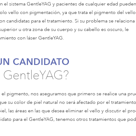
on el sistema GentleYAG y pacientes de cualquier edad puede
olo vello con pigmentación, ya que trata el pigmento del vello.
on candidatas para el tratamiento. Si su problema se relaciona
 superior u otra zona de su cuerpo y su cabello es oscuro, le
amiento con láser GentleYAG.
 UN CANDIDATO
a GentleYAG?
e el pigmento, nos aseguramos que primero se realice una pr
que su color de piel natural no será afectado por el tratamiento
l, las áreas en las que desea eliminar el vello y discutir el pr
andidato para el GentleYAG, tenemos otros tratamientos que pod