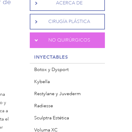
r de
ACERCA DE
CIRUGÍA PLÁSTICA
NO QUIRÚRGICOS
INYECTABLES
Botox y Dysport
Kybella
Restylane y Juvederm
ona
o y
Radiesse
ca a
Sculptra Estética
ta el
er
Voluma XC