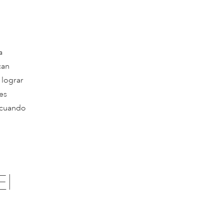
a
can
 lograr
es
 cuando
El