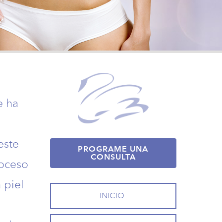
e ha
este
PROGRAME UNA
CONSULTA
roceso
 piel
INICIO