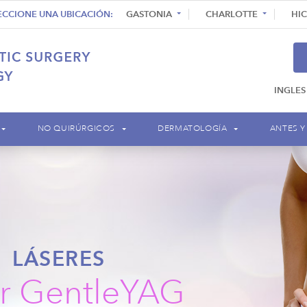
ECCIONE UNA UBICACIÓN:
GASTONIA
CHARLOTTE
HI
INGLES
NO QUIRÚRGICOS
DERMATOLOGÍA
ANTES Y
LÁSERES
er GentleYAG