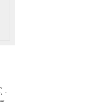
ay
a. El
mar
l